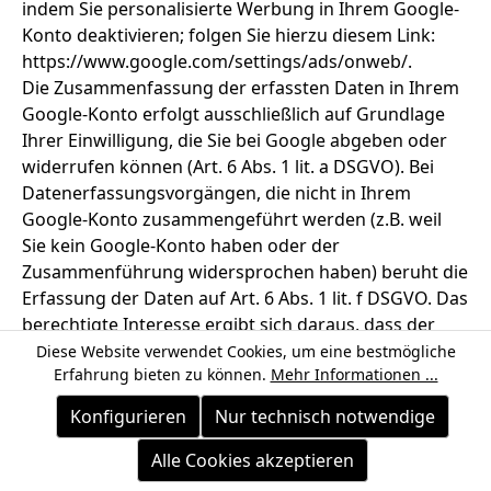
indem Sie personalisierte Werbung in Ihrem Google-
Konto deaktivieren; folgen Sie hierzu diesem Link:
https://www.google.com/settings/ads/onweb/.
Die Zusammenfassung der erfassten Daten in Ihrem
Google-Konto erfolgt ausschließlich auf Grundlage
Ihrer Einwilligung, die Sie bei Google abgeben oder
widerrufen können (Art. 6 Abs. 1 lit. a DSGVO). Bei
Datenerfassungsvorgängen, die nicht in Ihrem
Google-Konto zusammengeführt werden (z.B. weil
Sie kein Google-Konto haben oder der
Zusammenführung widersprochen haben) beruht die
Erfassung der Daten auf Art. 6 Abs. 1 lit. f DSGVO. Das
berechtigte Interesse ergibt sich daraus, dass der
Websitebetreiber ein Interesse an der
Diese Website verwendet Cookies, um eine bestmögliche
Erfahrung bieten zu können.
Mehr Informationen ...
anonymisierten Analyse der Websitebesucher zu
Werbezwecken hat.
Konfigurieren
Nur technisch notwendige
Weitergehende Informationen und die
Datenschutzbestimmungen finden Sie in der
Alle Cookies akzeptieren
Datenschutzerklärung von Google unter: