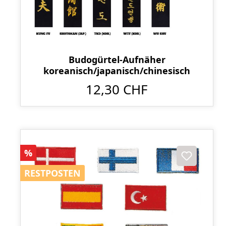
Budogürtel-Aufnäher
koreanisch/japanisch/chinesisch
12,30 CHF
Rabatt
%
RESTPOSTEN
RESTPOSTEN