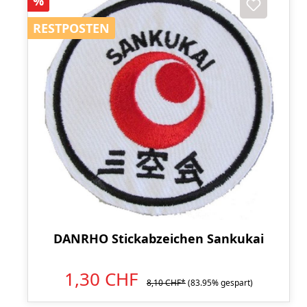
%
RESTPOSTEN
RESTPOSTEN
DANRHO Stickabzeichen Sankukai
1,30 CHF
8,10 CHF*
(83.95% gespart)