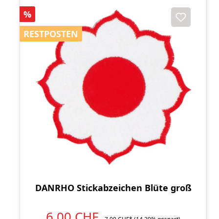
Rabatt
%
RESTPOSTEN
RESTPOSTEN
DANRHO Stickabzeichen Blüte groß
6,00 CHF