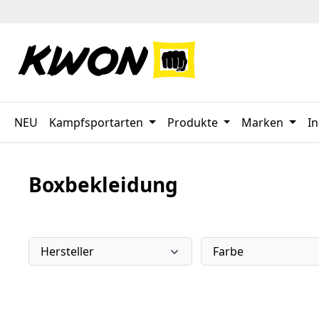
 Hauptinhalt springen
Zur Suche springen
Zur Hauptnavigation springen
NEU
Kampfsportarten
Produkte
Marken
In
Boxbekleidung
Hersteller
Farbe