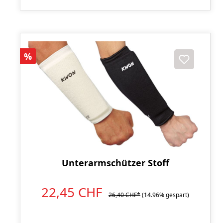
Rabatt
%
Unterarmschützer Stoff
22,45 CHF
26,40 CHF*
(14.96% gespart)