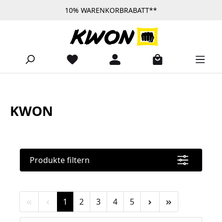
10% WARENKORBRABATT**
Zum Hauptinhalt springen
KWON
Produkte filtern
Seite
Seite
Seite
Seite
Seite
1
2
3
4
5