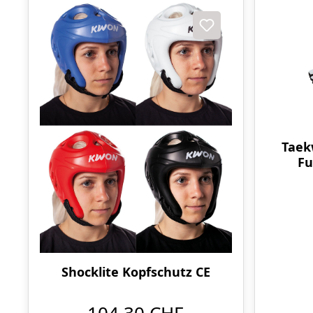
Taek
Fu
Shocklite Kopfschutz CE
104,30 CHF