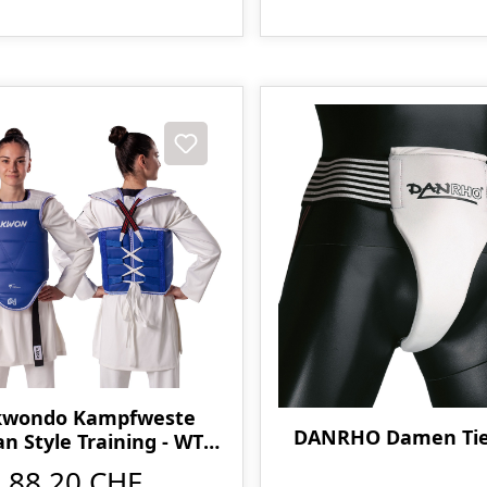
kwondo Kampfweste
DANRHO Damen Tie
n Style Training - WT
anerkannt
88,20 CHF