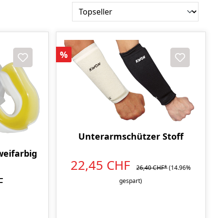
Rabatt
%
Unterarmschützer Stoff
weifarbig
22,45 CHF
26,40 CHF*
(14.96%
F
gespart)