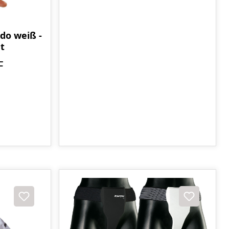
do weiß -
t
F