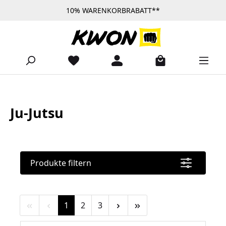
10% WARENKORBRABATT**
Zum Hauptinhalt springen
Ju-Jutsu
Produkte filtern
Seite
Seite
Seite
1
2
3