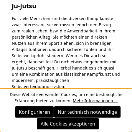
Ju-Jutsu
Für viele Menschen sind die diversen Kampfkünste
zwar interessant, sie vermissen jedoch den Bezug
zum realen Leben, bzw. die Anwendbarkeit in ihrem
persönlichen Alltag. Sie möchten einen direkten
Nutzen aus ihrem Sport ziehen, sich in brenzligen
Alltagssituationen dadurch sicherer fühlen und ihr
Selbstwertgefühl steigern. Wenn es Dir auch so
ergeht, dann solltest Du dich etwas eingehender mit
Ju-Jutsu beschäftigen. Hierbei handelt es sich quasi
um eine Kombination aus klassischer Kampfkunst und
modernem, praxistauglichen
Selbstverteidigungssystem.
Diese Website verwendet Cookies, um eine bestmögliche
Die Selbstverteidigung steht bei Ju-Jutsu also im
Erfahrung bieten zu können.
Mehr Informationen ...
Vordergrund, das macht schon der Name deutlich. Er
bedeutet übersetzt so viel wie „sanfte Kunst“. Die Idee
Konfigurieren
Nur technisch notwendige
hierzu ist, dass jede in dieser Kampfkunst erlernte
Alle Cookies akzeptieren
Selbstverteidigungstechnik gleich gegen mehrere
Angriffsarten wirksam und anwendbar ist. Ein Ziel