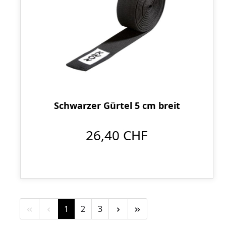
Schwarzer Gürtel 5 cm breit
26,40 CHF
Seite
Seite
Seite
1
2
3