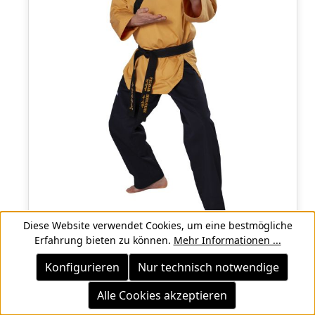
Diese Website verwendet Cookies, um eine bestmögliche
Erfahrung bieten zu können.
Mehr Informationen ...
Konfigurieren
Nur technisch notwendige
Poomsae Grandmaster Anzug - WT
anerkannt
Alle Cookies akzeptieren
132,50 CHF