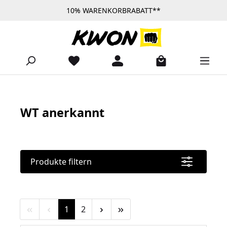
10% WARENKORBRABATT**
Zum Hauptinhalt springen
WT anerkannt
Produkte filtern
Seite
Seite
1
2