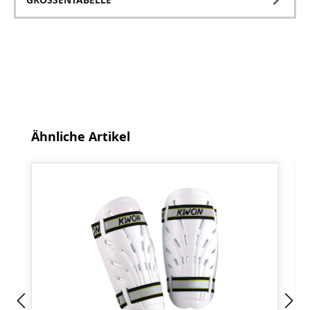
Produktgalerie überspringen
Ähnliche Artikel