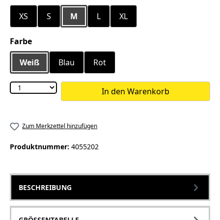
XS
S
M
L
XL
auswählen
Farbe
Weiß
Blau
Rot
In den Warenkorb
Zum Merkzettel hinzufügen
Produktnummer:
4055202
BESCHREIBUNG
GRÖSSENTABELLE