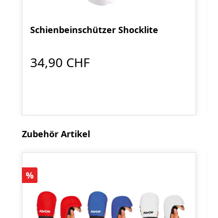
Schienbeinschützer Shocklite
34,90 CHF
Produktgalerie überspringen
Zubehör Artikel
Rabatt
%