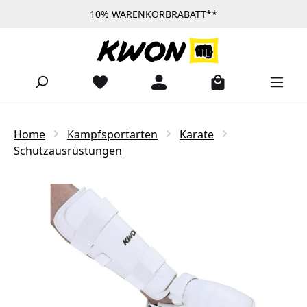
10% WARENKORBRABATT**
Zum Hauptinhalt springen
Home
Kampfsportarten
Karate
Schutzausrüstungen
Bildergalerie überspringen