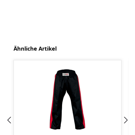
Produktgalerie überspringen
Ähnliche Artikel