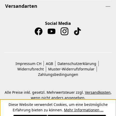
Versandarten
Social Media
Impressum CH
AGB
Datenschutzerklärung
Widerrufsrecht
Muster-Widerrufsformular
Zahlungsbedingungen
Alle Preise inkl. gesetzl. Mehrwertsteuer zzgl.
Versandkosten
,
wenn nicht anders angegeben.
© 2026 Copyright © Kwon KG. Alle Rechte vorbehalten.
Diese Website verwendet Cookies, um eine bestmögliche
Erfahrung bieten zu können.
Mehr Informationen ...