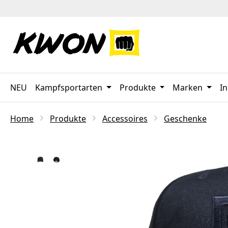
 Hauptinhalt springen
Zur Suche springen
Zur Hauptnavigation springen
NEU
Kampfsportarten
Produkte
Marken
In
Home
Produkte
Accessoires
Geschenke
Bildergalerie überspringen