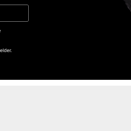
e
elder.