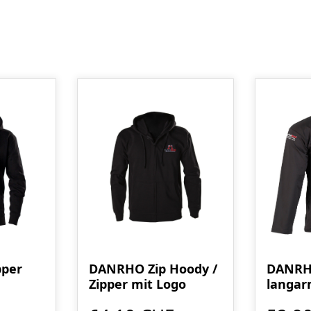
pper
DANRHO Zip Hoody /
DANRH
Zipper mit Logo
langar