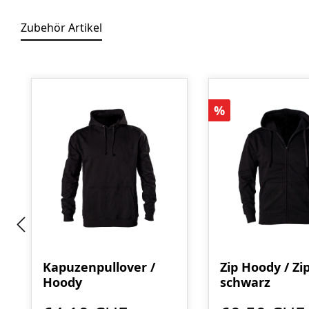
Zubehör Artikel
Produktgalerie überspringen
Rabatt
%
Kapuzenpullover /
Zip Hoody / Zi
Hoody
schwarz