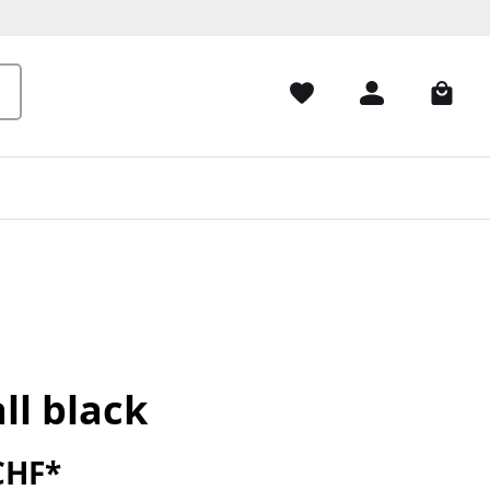
ll black
CHF*