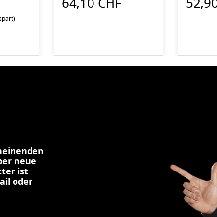
64,10 CHF
52,9
spart)
cheinenden
über neue
ter ist
ail oder